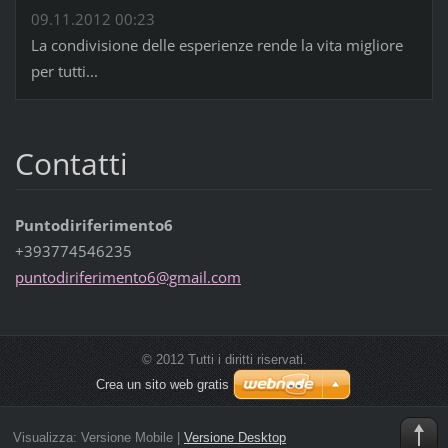
09.11.2012 00:23
La condivisione delle esperienze rende la vita migliore
per tutti...
Contatti
Puntodiriferimento6
+393774546235
puntodir
iferimen
to6@gmai
l.com
© 2012 Tutti i diritti riservati.
Crea un sito web gratis
Visualizza:
Versione Mobile
|
Versione Desktop