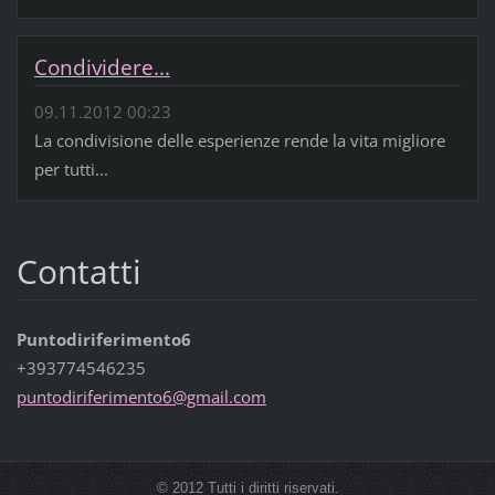
Condividere...
09.11.2012 00:23
La condivisione delle esperienze rende la vita migliore
per tutti...
Contatti
Puntodiriferimento6
+393774546235
puntodir
iferimen
to6@gmai
l.com
© 2012 Tutti i diritti riservati.