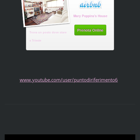
Mary Poppins's House
Prenota Online
Trova un posto dove stare
a Trieste
www.youtube.com/user/puntodiriferimento6